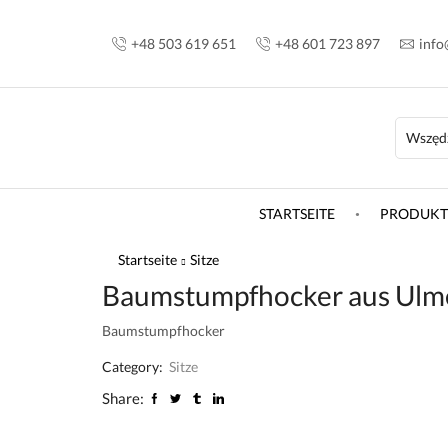
+48 503 619 651
+48 601 723 897
info
STARTSEITE
PRODUKT
Startseite
Sitze
Baumstumpfhocker aus Ulm
Baumstumpfhocker
Category:
Sitze
Share: